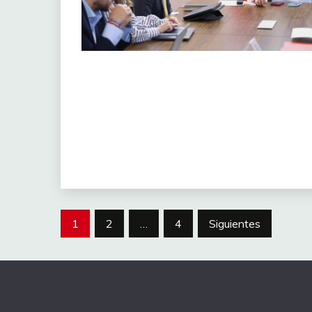
1
2
…
4
Siguientes