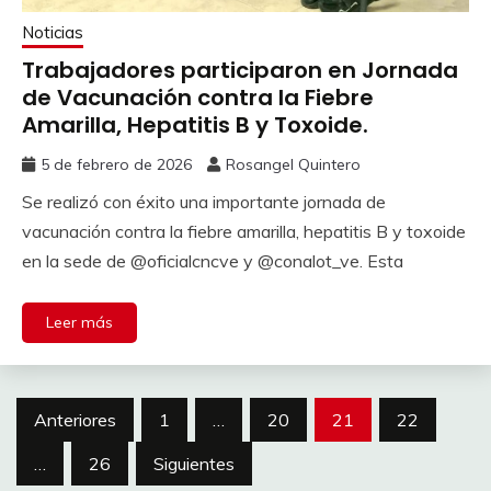
Noticias
Trabajadores participaron en Jornada
de Vacunación contra la Fiebre
Amarilla, Hepatitis B y Toxoide.
5 de febrero de 2026
Rosangel Quintero
Se realizó con éxito una importante jornada de
vacunación contra la fiebre amarilla, hepatitis B y toxoide
en la sede de @oficialcncve y @conalot_ve. Esta
Leer más
Anteriores
1
…
20
21
22
…
26
Siguientes