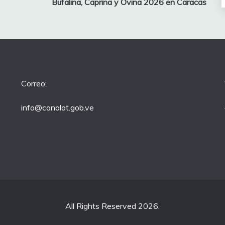
Bufalina, Caprina y Ovina 2026 en Caracas
Correo:
info@conalot.gob.ve
All Rights Reserved 2026.